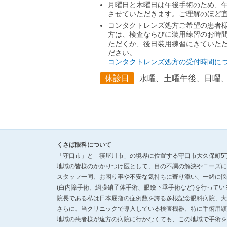
月曜日と木曜日は午後手術のため、午前
させていただきます。ご理解のほど
コンタクトレンズ処方ご希望の患者
方は、検査ならびに装用練習のお時
ただくか、後日装用練習にきていた
ださい。
コンタクトレンズ処方の受付時間につい
休診日
水曜、土曜午後、日曜
くさば眼科について
「守口市」と「寝屋川市」の境界に位置する守口市大久保町5丁
地域の皆様のかかりつけ医として、目の不調の解決やニーズに
スタッフ一同、お困り事や不安な気持ちに寄り添い、一緒に悩
(白内障手術、網膜硝子体手術、眼瞼下垂手術など)を行ってい
院長である私は日本屈指の症例数を誇る多根記念眼科病院、大
さらに、当クリニックで導入している検査機器、特に手術用顕
地域の患者様が遠方の病院に行かなくても、この地域で手術を