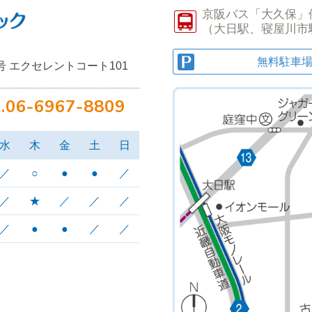
京阪バス
「大久保」
（
大日駅、寝屋川市
無料駐車
号
エクセレントコート101
.06-6967-8809
水
木
金
土
日
／
○
●
●
／
／
★
／
／
／
／
●
●
／
／