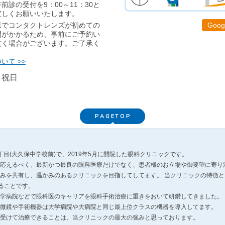
診の受付を9：00～11：30と
宜しくお願いいたします。
様でコンタクトレンズが初めての
Goo
間がかかるため、事前にご予約い
だく場合がございます。ご了承く
て >>
、祝日
PAGETOP
目(大久保中学校前)で、2019年5月に開院した眼科クリニックです。
応えるべく、最新かつ最良の眼科医療だけでなく、患者様のお立場や御要望に寄り
みを共有し、温かみのあるクリニックを目指してしてます。 当クリニックの特徴
ることです。
学病院などで眼科医のキャリアを眼科手術治療に重きをおいて研鑽してきました。
微鏡や手術機器は大学病院や大病院と同じ最上位クラスの機器を導入してます。
受けて治療できることは、当クリニックの最大の強みと思っております。