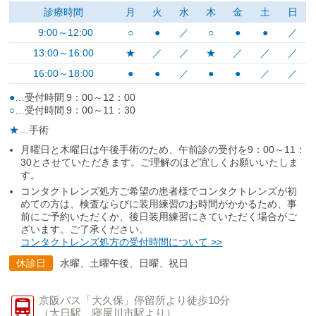
診療時間
月
火
水
木
金
土
日
9:00～12:00
○
●
／
○
●
●
／
13:00～16:00
★
／
／
★
／
／
／
16:00～18:00
●
●
／
●
●
／
／
●
…受付時間 9：00～12：00
○
…受付時間 9：00～11：30
★
…手術
月曜日と木曜日は午後手術のため、午前診の受付を9：00～11：
30とさせていただきます。ご理解のほど宜しくお願いいたしま
す。
コンタクトレンズ処方ご希望の患者様でコンタクトレンズが初
めての方は、検査ならびに装用練習のお時間がかかるため、事
前にご予約いただくか、後日装用練習にきていただく場合がご
ざいます。ご了承ください。
コンタクトレンズ処方の受付時間について >>
休診日
水曜、土曜午後、日曜、祝日
京阪バス
「大久保」停留所より
徒歩10分
（
大日駅、寝屋川市駅より）