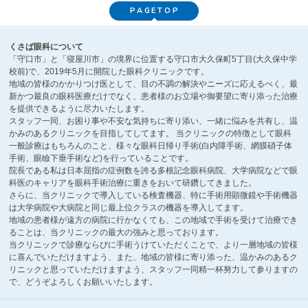
PAGETOP
くさば眼科について
「守口市」と「寝屋川市」の境界に位置する守口市大久保町5丁目(大久保中学
校前)で、2019年5月に開院した眼科クリニックです。
地域の皆様のかかりつけ医として、目の不調の解決やニーズに応えるべく、最
新かつ最良の眼科医療だけでなく、患者様のお立場や御要望に寄り添った治療
を提供できるように尽力いたします。
スタッフ一同、お困り事や不安な気持ちに寄り添い、一緒に悩みを共有し、温
かみのあるクリニックを目指してしてます。 当クリニックの特徴として眼科
一般診療はもちろんのこと、様々な眼科日帰り手術(白内障手術、網膜硝子体
手術、眼瞼下垂手術など)を行っていることです。
院長である私は日本屈指の症例数を誇る多根記念眼科病院、大学病院などで眼
科医のキャリアを眼科手術治療に重きをおいて研鑽してきました。
さらに、当クリニックで導入している検査機器、特に手術用顕微鏡や手術機器
は大学病院や大病院と同じ最上位クラスの機器を導入してます。
地域の患者様が遠方の病院に行かなくても、この地域で手術を受けて治療でき
ることは、当クリニックの最大の強みと思っております。
当クリニックで診療ならびに手術うけていただくことで、より一層地域の皆様
に喜んでいただけますよう、また、地域の皆様に寄り添った、温かみのあるク
リニックと思っていただけますよう、スタッフ一同精一杯努力して参りますの
で、どうぞよろしくお願いいたします。